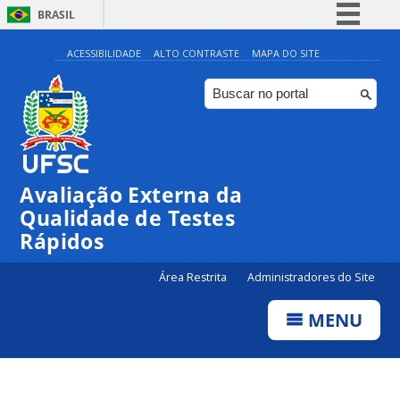
BRASIL
Simplifique!
ACESSIBILIDADE
ALTO CONTRASTE
MAPA DO SITE
Comunica BR
Participe
Acesso à informação
Legislação
Avaliação Externa da
Canais
Qualidade de Testes
Rápidos
Área Restrita
Administradores do Site
MENU