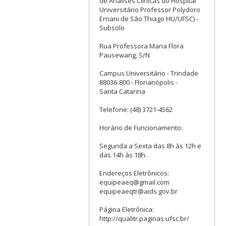
de Análises Clínicas do Hospital
Universitário Professor Polydoro
Ernani de São Thiago HU/UFSC) -
Subsolo
Rua Professora Maria Flora
Pausewang, S/N
Campus Universitário - Trindade
88036-800 - Florianópolis -
Santa Catarina
Telefone: (48) 3721-4562
Horário de Funcionamento:
Segunda a Sexta das 8h às 12h e
das 14h às 18h.
Endereços Eletrônicos:
equipeaeq@gmail.com
equipeaeqtr@aids.gov.br
Página Eletrônica:
http://qualitr.paginas.ufsc.br/