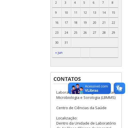
2
3
4
5
6
7
8
9
10
11
12
13
14
15
16
17
18
19
20
21
22
23
24
25
26
27
28
29
30
31
« jun
CONTATOS
Laboratório de Biologia Molecular,
Microbiologia e Sorologia (LBMMS)
Centro de Ciências da Saúde
Localização:
Dentro da Unidade de Laboratório