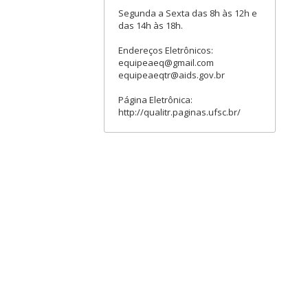
Segunda a Sexta das 8h às 12h e
das 14h às 18h.
Endereços Eletrônicos:
equipeaeq@gmail.com
equipeaeqtr@aids.gov.br
Página Eletrônica:
http://qualitr.paginas.ufsc.br/