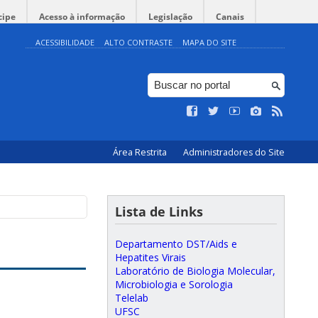
cipe
Acesso à informação
Legislação
Canais
ACESSIBILIDADE
ALTO CONTRASTE
MAPA DO SITE
Área Restrita
Administradores do Site
Lista de Links
Departamento DST/Aids e
Hepatites Virais
Laboratório de Biologia Molecular,
Microbiologia e Sorologia
Telelab
UFSC