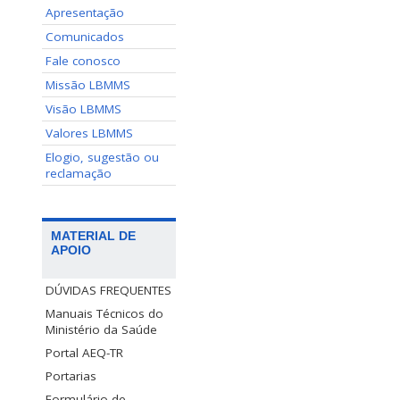
Apresentação
Comunicados
Fale conosco
Missão LBMMS
Visão LBMMS
Valores LBMMS
Elogio, sugestão ou
reclamação
MATERIAL DE
APOIO
DÚVIDAS FREQUENTES
Manuais Técnicos do
Ministério da Saúde
Portal AEQ-TR
Portarias
Formulário de