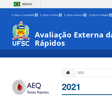
BRASIL
Ir para o conteúdo
1
Ir para o menu
2
Ir para a busca
3
Ir para o rodapé
4
Avaliação Externa d
Rápidos
2021
2021