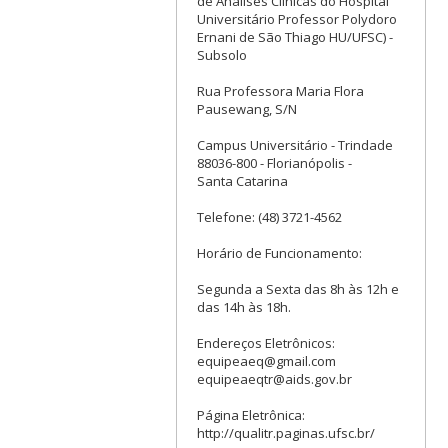
de Análises Clínicas do Hospital
Universitário Professor Polydoro
Ernani de São Thiago HU/UFSC) -
Subsolo
Rua Professora Maria Flora
Pausewang, S/N
Campus Universitário - Trindade
88036-800 - Florianópolis -
Santa Catarina
Telefone: (48) 3721-4562
Horário de Funcionamento:
Segunda a Sexta das 8h às 12h e
das 14h às 18h.
Endereços Eletrônicos:
equipeaeq@gmail.com
equipeaeqtr@aids.gov.br
Página Eletrônica:
http://qualitr.paginas.ufsc.br/