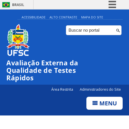
BRASIL
Simplifique!
ACESSIBILIDADE
ALTO CONTRASTE
MAPA DO SITE
Comunica BR
Participe
Acesso à informação
Legislação
Avaliação Externa da
Canais
Qualidade de Testes
Rápidos
Área Restrita
Administradores do Site
MENU