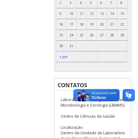
2
3
4
5
6
7
8
9
10
11
12
13
14
15
16
17
18
19
20
21
22
23
24
25
26
27
28
29
30
31
« jun
CONTATOS
Laboratório de Biologia Molecular,
Microbiologia e Sorologia (LBMMS)
Centro de Ciências da Saúde
Localização:
Dentro da Unidade de Laboratório