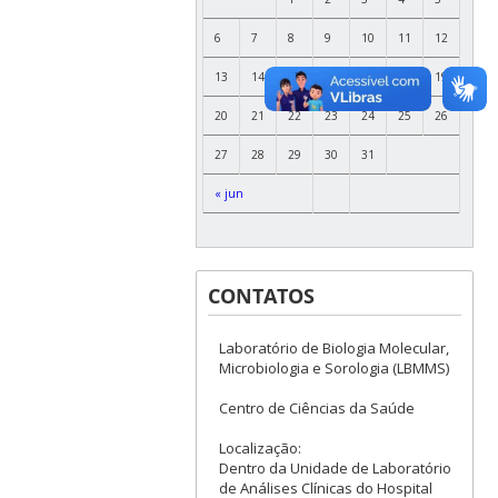
6
7
8
9
10
11
12
13
14
15
16
17
18
19
20
21
22
23
24
25
26
27
28
29
30
31
« jun
CONTATOS
Laboratório de Biologia Molecular,
Microbiologia e Sorologia (LBMMS)
Centro de Ciências da Saúde
Localização:
Dentro da Unidade de Laboratório
de Análises Clínicas do Hospital