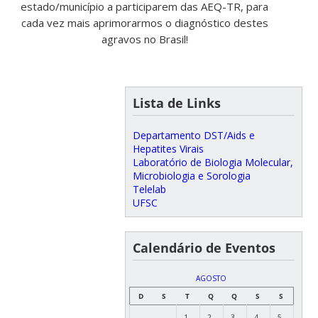
estado/município a participarem das AEQ-TR, para
cada vez mais aprimorarmos o diagnóstico destes
agravos no Brasil!
Lista de Links
Departamento DST/Aids e
Hepatites Virais
Laboratório de Biologia Molecular,
Microbiologia e Sorologia
Telelab
UFSC
Calendário de Eventos
AGOSTO
D
S
T
Q
Q
S
S
1
2
3
4
5