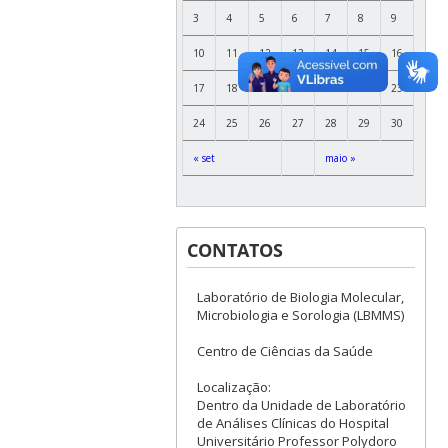
3
4
5
6
7
8
9
10
11
12
13
14
15
16
17
18
19
20
21
22
23
24
25
26
27
28
29
30
« set
maio »
CONTATOS
Laboratório de Biologia Molecular,
Microbiologia e Sorologia (LBMMS)
Centro de Ciências da Saúde
Localização:
Dentro da Unidade de Laboratório
de Análises Clínicas do Hospital
Universitário Professor Polydoro