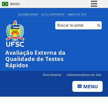
BRASIL
Simplifique!
ACESSIBILIDADE
ALTO CONTRASTE
MAPA DO SITE
Comunica BR
Participe
Acesso à informação
Legislação
Avaliação Externa da
Canais
Qualidade de Testes
Rápidos
Área Restrita
Administradores do Site
MENU