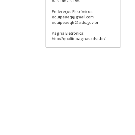
das 14h às 18h.
Endereços Eletrônicos:
equipeaeq@gmail.com
equipeaeqtr@aids.gov.br
Página Eletrônica:
http://qualitr.paginas.ufsc.br/