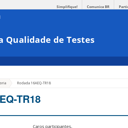
Simplifique!
Comunica BR
Parti
a Qualidade de Testes
»
oria
Rodada 16AEQ-TR18
AEQ-TR18
Caros participantes,