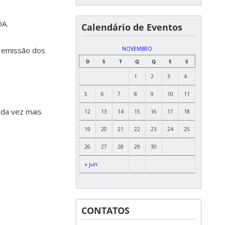
DA.
Calendário de Eventos
NOVEMBRO
a emissão dos
D
S
T
Q
Q
S
S
1
2
3
4
5
6
7
8
9
10
11
ada vez mais
12
13
14
15
16
17
18
19
20
21
22
23
24
25
26
27
28
29
30
« jun
CONTATOS