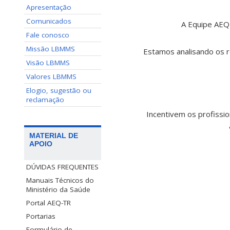
Apresentação
Comunicados
A Equipe AEQ
Fale conosco
Missão LBMMS
Estamos analisando os r
Visão LBMMS
Valores LBMMS
Elogio, sugestão ou
reclamação
Incentivem os profissi
MATERIAL DE
APOIO
DÚVIDAS FREQUENTES
Manuais Técnicos do
Ministério da Saúde
Portal AEQ-TR
Portarias
Formulário de