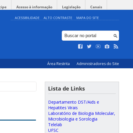
cipe
Acesso à informação
Legislação
Canais
ACESSIBILIDADE
ALTO CONTRASTE
MAPA DO SITE
Área Restrita
Administradores do Site
Lista de Links
Departamento DST/Aids e
Hepatites Virais
Laboratório de Biologia Molecular,
Microbiologia e Sorologia
Telelab
UFSC