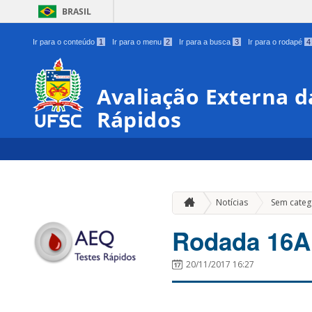
BRASIL
Ir para o conteúdo
1
Ir para o menu
2
Ir para a busca
3
Ir para o rodapé
4
Avaliação Externa d
Rápidos
Notícias
Sem categ
Rodada 16
20/11/2017 16:27