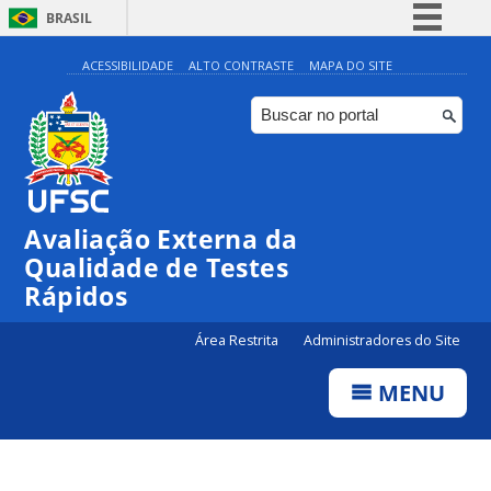
BRASIL
Simplifique!
ACESSIBILIDADE
ALTO CONTRASTE
MAPA DO SITE
Comunica BR
Participe
Acesso à informação
Legislação
Avaliação Externa da
Canais
Qualidade de Testes
Rápidos
Área Restrita
Administradores do Site
MENU