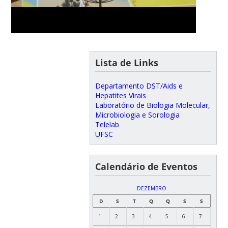
Lista de Links
Departamento DST/Aids e
Hepatites Virais
Laboratório de Biologia Molecular,
Microbiologia e Sorologia
Telelab
UFSC
Calendário de Eventos
DEZEMBRO
D
S
T
Q
Q
S
S
1
2
3
4
5
6
7