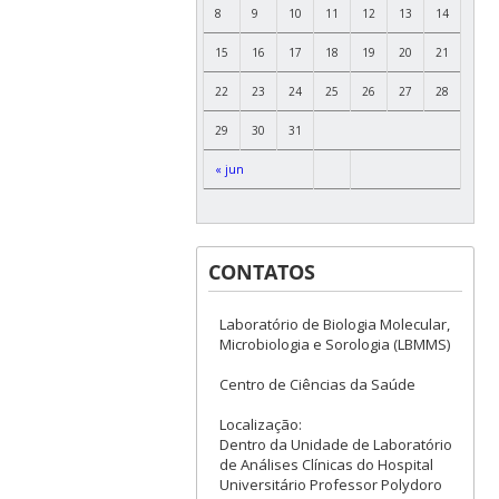
8
9
10
11
12
13
14
15
16
17
18
19
20
21
22
23
24
25
26
27
28
29
30
31
« jun
CONTATOS
Laboratório de Biologia Molecular,
Microbiologia e Sorologia (LBMMS)
Centro de Ciências da Saúde
Localização:
Dentro da Unidade de Laboratório
de Análises Clínicas do Hospital
Universitário Professor Polydoro