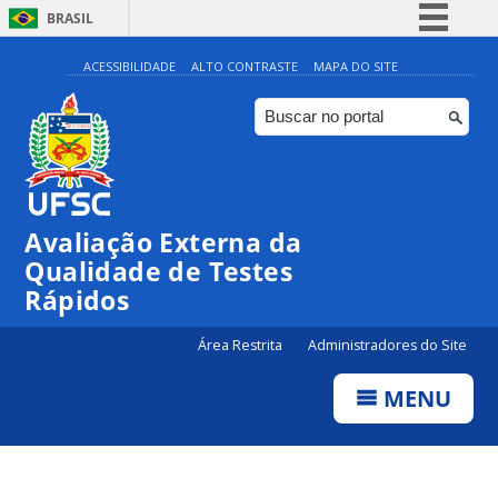
BRASIL
Simplifique!
ACESSIBILIDADE
ALTO CONTRASTE
MAPA DO SITE
Comunica BR
Participe
Acesso à informação
Legislação
Avaliação Externa da
Canais
Qualidade de Testes
Rápidos
Área Restrita
Administradores do Site
MENU